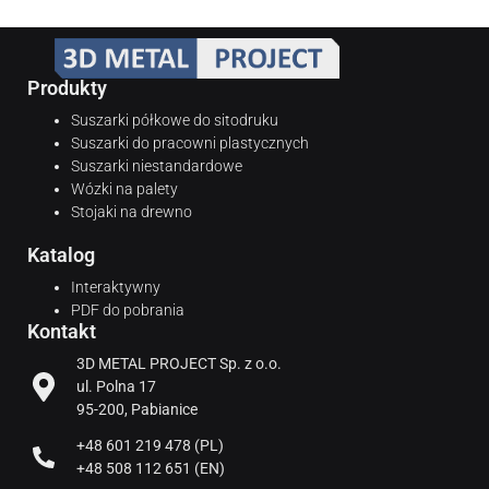
Produkty
Suszarki półkowe do sitodruku
Suszarki do pracowni plastycznych
Suszarki niestandardowe
Wózki na palety
Stojaki na drewno
Katalog
Interaktywny
PDF do pobrania
Kontakt
3D METAL PROJECT Sp. z o.o.
ul. Polna 17
95-200, Pabianice
+48 601 219 478 (PL)
+48 508 112 651 (EN)